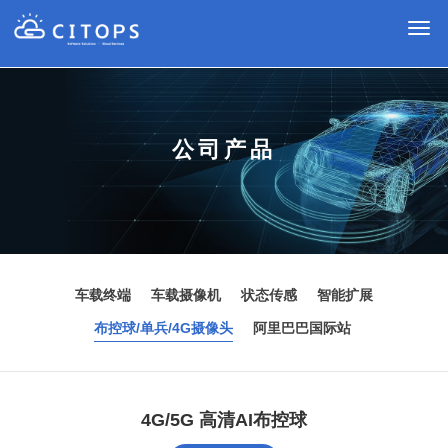
切
换
导
航
公司产品
车载终端
车载摄像机
状态传感
智能扩展
布控球/单兵/4G摄像头
阿里巴巴国际站
4G/5G 高清AI布控球