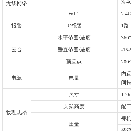
流4
无线网络
WIFI
2.4
报警
IO报警
1路
水平范围/速度
360
云台
垂直范围/速度
-15-
预置点
200
内置
电源
电量
间持
尺寸
17
支架高度
配三
物理规格
裸机
重量
装箱