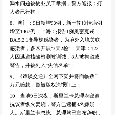
漏水问题被物业员工掌掴，警方通报：打
人者已行拘；
8、澳门：9日新增93例，新一轮疫情病例
增至1467例；上海：报告1例奥密克戎
BA.5.2.1变异株感染者，为境外入境关联
感染者，多区开展"3天2检"；天津：123
人因逃避核酸检测被训诫，8人被拘留或
警告，并被列入"失信名单"；
9、《谭谈交通》全网下架并将面临数千
万元赔款，疑被版权流氓盯上；
10、当地9日深夜，斯里兰卡总理府邸遭
抗议者纵火焚烧，警方已逮捕3名嫌疑
人。斯里兰卡总统、总理均已宣布辞职，